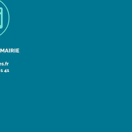

MAIRIE
s.fr
61 41