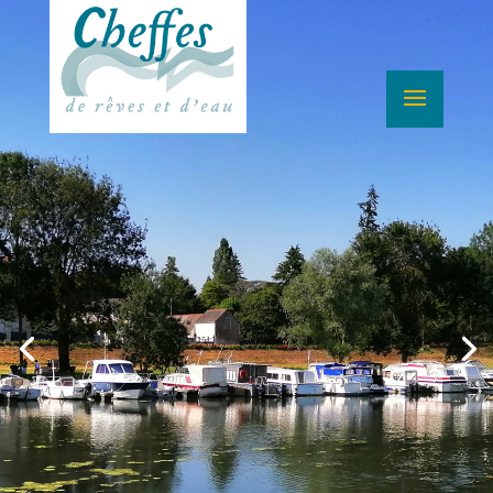
Village
dynamique au
coeur de
l’Anjou