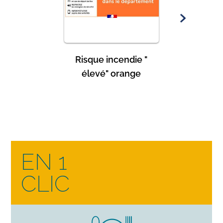
Risque incendie "
Vigila
élevé" orange
EN 1
CLIC