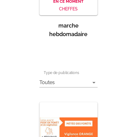
EN CE MOMENT
CHEFFES
marche
inscript
hebdomadaire
de 
Type de publications