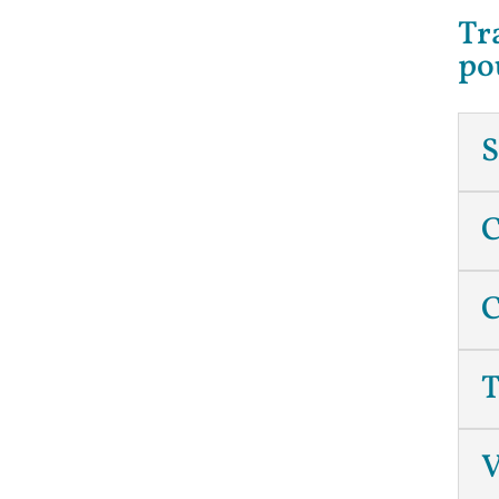
Tr
po
S
C
C
T
V