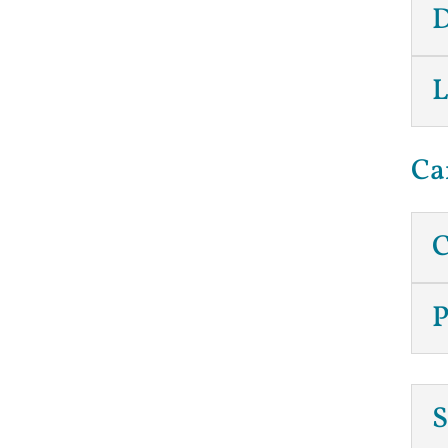
D
L
Ca
C
P
S