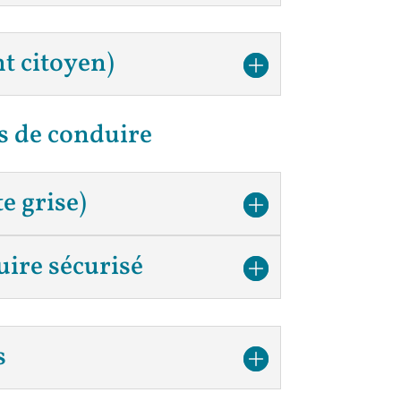
t citoyen)
s de conduire
e grise)
ire sécurisé
s