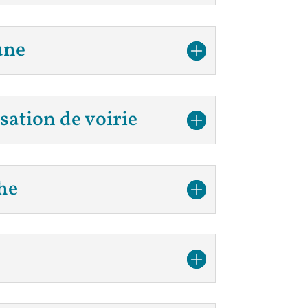
une
ation de voirie
he