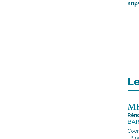
http
Le
M
Réno
BA
Coor
06 9