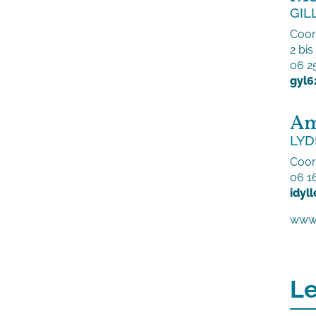
GIL
Coor
2 bis
06 2
gyl6
Am
LYD
Coor
06 1
idyl
www.
Le