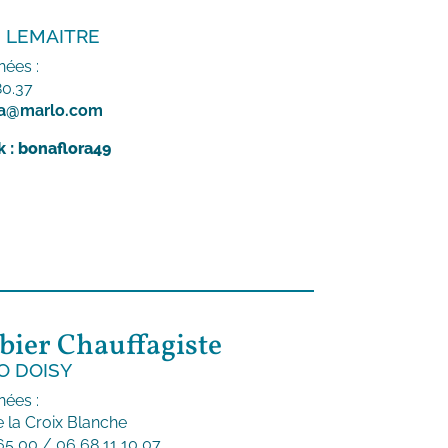
 LEMAITRE
ées :
80.37
ra@marlo.com
 : bonaflora49
ier Chauffagiste
O DOISY
ées :
e la Croix Blanche
65 00 / 06 68 11 10 07