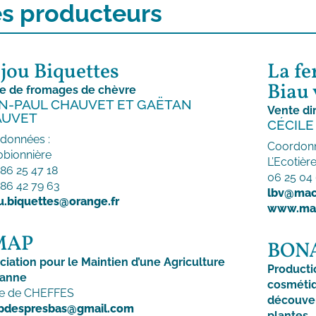
s producteurs
jou Biquettes
La fe
Biau 
e de fromages de chèvre
N-PAUL CHAUVET ET GAËTAN
Vente di
AUVET
CÉCILE
données :
Coordonn
obionnière
L’Ecotièr
 86 25 47 18
06 25 04
 86 42 79 63
lbv@macu
u.biquettes@orange.fr
www.mac
MAP
BON
ciation pour le Maintien d’une Agriculture
Product
sanne
cosméti
ie de CHEFFES
découver
pdespresbas@gmail.com
plantes.