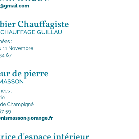
9@gmail.com
ier Chauffagiste
 CHAUFFAGE GUILLAU
ées :
u 11 Novembre
34 67
eur de pierre
 MASSON
ées :
rie
 de Champigné
87 59
enismasson@orange.fr
rice d'espace intérieur