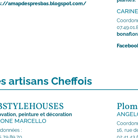
s://amapdespresbas.blogspot.com/
CARINE
Coordonn
07.49.01.
bonaflo
Facebook
s artisans Cheffois
BSTYLEHOUSES
Plomb
ANGEL
vation, peinture et décoration
RONE MARCELLO
Coordonn
données :
16, rue d
5 79 89 70
02 41 43 