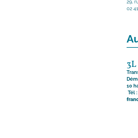
29, r
02 41
Au
3L
Tran
Démé
10 h
Tél 
fran