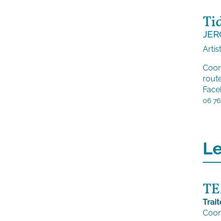
Ti
JER
Artis
Coor
route
Face
06 76
Le
T
Trai
Coor