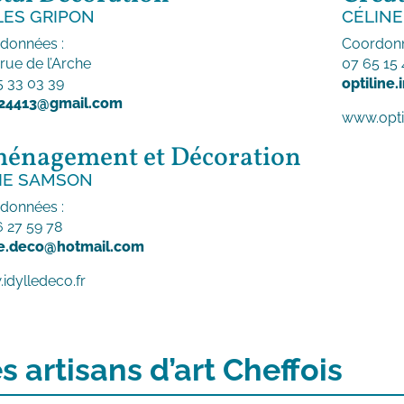
LES GRIPON
CÉLINE
données :
Coordonn
 rue de l’Arche
07 65 15 
5 33 03 39
optiline
24413@gmail.com
www.optili
énagement et Décoration
IE SAMSON
données :
6 27 59 78
le.deco@hotmail.com
idylledeco.fr
s artisans d’art Cheffois