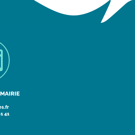

MAIRIE
s.fr
61 41