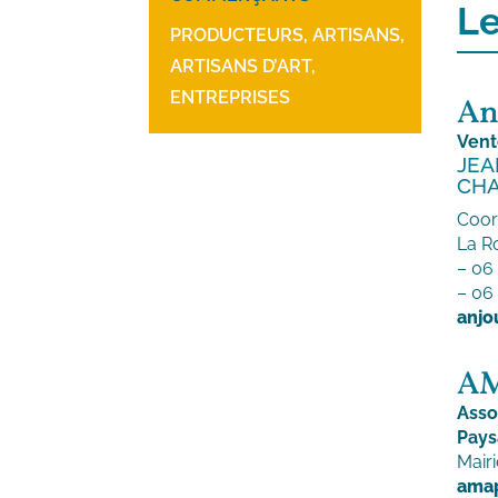
Le
PRODUCTEURS, ARTISANS,
ARTISANS D’ART,
ENTREPRISES
An
Vent
JEA
CH
Coor
La R
– 06
– 06
anjo
A
Asso
Pay
Mair
ama