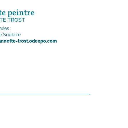
te peintre
TE TROST
ées :
e Soulaire
annette-trost.odexpo.com