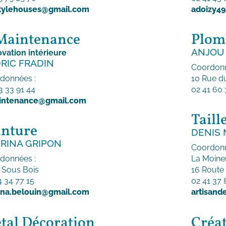
tylehouses@gmail.com
adoizy4
Maintenance
Plomb
ANJOU
vation intérieure
RIC FRADIN
Coordonn
données :
10 Rue d
3 33 91 44
02 41 60 
intenance@gmail.com
Taill
inture
DENIS
RINA GRIPON
Coordonn
données :
La Moine
e Sous Bois
16 Route
4 34 77 15
02 41 37 
ina.belouin@gmail.com
artisand
tal Décoration
Créat