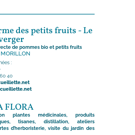
rme des petits fruits - Le
verger
recte de pommes bio et petits fruits
 MORILLON
ées :
e
 60 40
eillette.net
ueillette.net
A FLORA
ion plantes médicinales, produits
ques, tisanes, distillation, ateliers
tes d’herboristerie, visite du jardin des