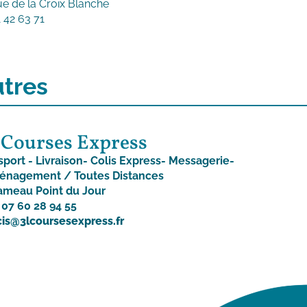
ue de la Croix Blanche
 42 63 71
tres
 Courses Express
sport - Livraison- Colis Express- Messagerie-
nagement / Toutes Distances
ameau Point du Jour
: 07 60 28 94 55
cis@3lcoursesexpress.fr