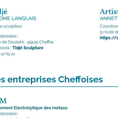
djé
Artis
OME LANGLAIS
ANNET
te sculpteur
Coordonn
9 route d
données :
https://
 de Soulaire , 49125 Cheffes
book :
Tidjé Sculpture
 97 65 24
s entreprises Cheffoises
EM
tement Electrolytique des métaux
données :