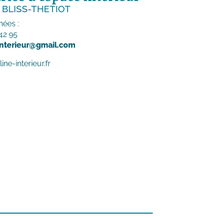
 BLISS-THETIOT
ées :
42 95
.interieur@gmail.com
ne-interieur.fr