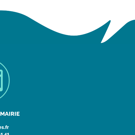

MAIRIE
s.fr
61 41