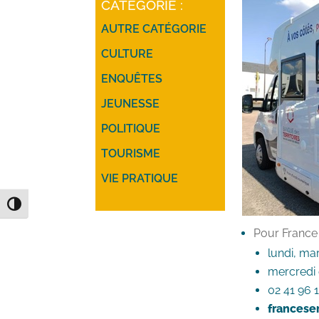
CATÉGORIE :
AUTRE CATÉGORIE
CULTURE
ENQUÊTES
JEUNESSE
POLITIQUE
TOURISME
VIE PRATIQUE
Passer en contraste élevé
Pour France 
lundi, ma
mercredi 
02 41 96 
franceser