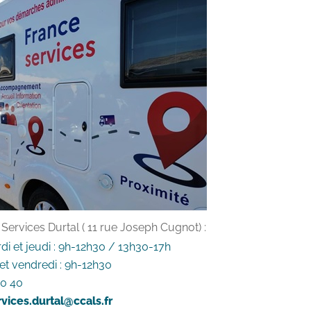
Services Durtal ( 11 rue Joseph Cugnot) :
rdi et jeudi : 9h-12h30 / 13h30-17h
et vendredi : 9h-12h30
10 40
vices.durtal@ccals.fr