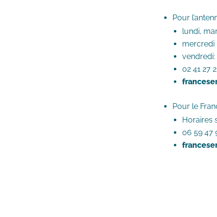
Pour l’anten
lundi, ma
mercredi 
vendredi:
02 41 27 
franceser
Pour le Franc
Horaires s
06 59 47 
franceser