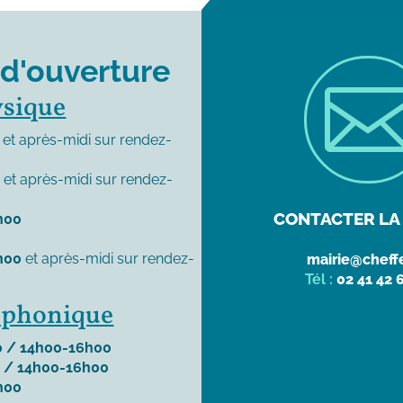
 d'ouverture
ysique
et après-midi sur rendez-
0
et après-midi sur rendez-
CONTACTER LA 
h00
h00
et après-midi sur rendez-
mairie@cheffe
Tél :
02 41 42 
léphonique
 / 14h00-16h00
 / 14h00-16h00
h00