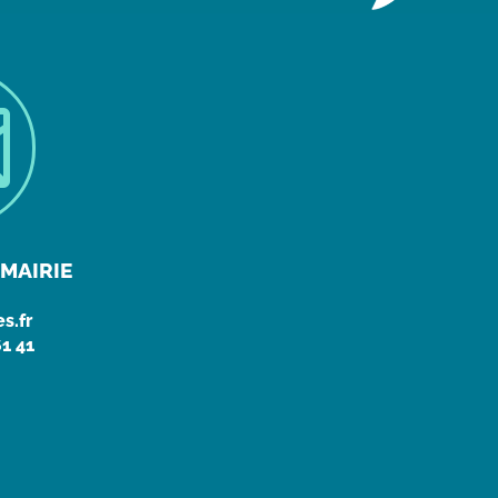

MAIRIE
s.fr
61 41