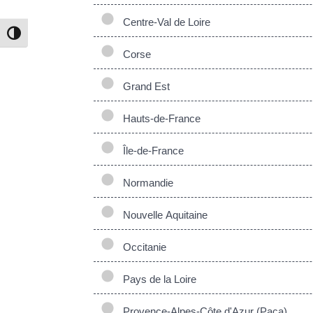
Centre-Val de Loire
Passer en contraste élevé
Corse
Grand Est
Hauts-de-France
Île-de-France
Normandie
Nouvelle Aquitaine
Occitanie
Pays de la Loire
Provence-Alpes-Côte d'Azur (Paca)