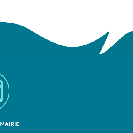

MAIRIE