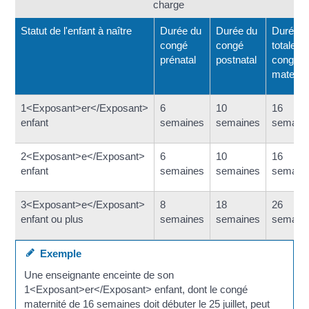
charge
Statut de l'enfant à naître
Durée du
Durée du
Durée
congé
congé
totale d
prénatal
postnatal
congé d
materni
1<Exposant>er</Exposant>
6
10
16
enfant
semaines
semaines
semain
2<Exposant>e</Exposant>
6
10
16
enfant
semaines
semaines
semain
3<Exposant>e</Exposant>
8
18
26
enfant ou plus
semaines
semaines
semain
Exemple
Une enseignante enceinte de son
1<Exposant>er</Exposant> enfant, dont le congé
maternité de 16 semaines doit débuter le 25 juillet, peut