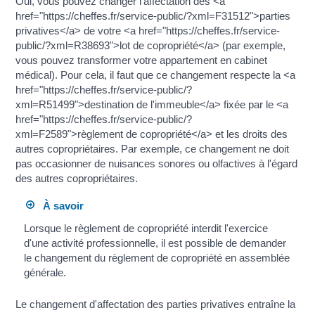
Oui, vous pouvez changer l'affectation des <a
href="https://cheffes.fr/service-public/?xml=F31512">parties
privatives</a> de votre <a href="https://cheffes.fr/service-
public/?xml=R38693">lot de copropriété</a> (par exemple,
vous pouvez transformer votre appartement en cabinet
médical). Pour cela, il faut que ce changement respecte la <a
href="https://cheffes.fr/service-public/?
xml=R51499">destination de l'immeuble</a> fixée par le <a
href="https://cheffes.fr/service-public/?
xml=F2589">règlement de copropriété</a> et les droits des
autres copropriétaires. Par exemple, ce changement ne doit
pas occasionner de nuisances sonores ou olfactives à l'égard
des autres copropriétaires.
À savoir
Lorsque le règlement de copropriété interdit l'exercice
d'une activité professionnelle, il est possible de demander
le changement du règlement de copropriété en assemblée
générale.
Le changement d'affectation des parties privatives entraîne la