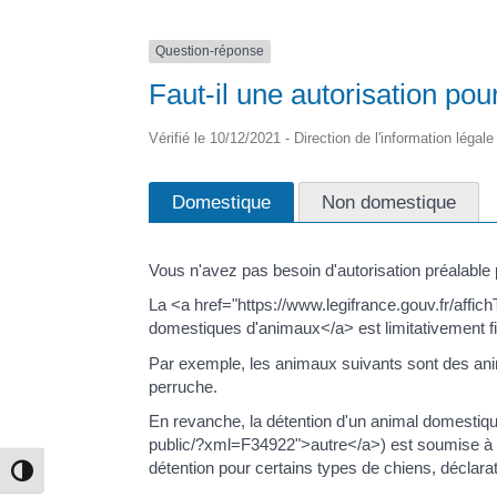
Question-réponse
Faut-il une autorisation po
Vérifié le 10/12/2021 - Direction de l'information légal
Domestique
Non domestique
Vous n'avez pas besoin d'autorisation préalable
La <a href="https://www.legifrance.gouv.fr/a
domestiques d'animaux</a> est limitativement fix
Par exemple, les animaux suivants sont des anima
perruche.
En revanche, la détention d'un animal domestique
public/?xml=F34922">autre</a>) est soumise à un 
détention pour certains types de chiens, déclar
Passer en contraste élevé