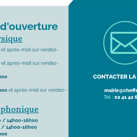
 d'ouverture
ysique
et après-midi sur rendez-
0
et après-midi sur rendez-
CONTACTER LA 
h00
h00
et après-midi sur rendez-
mairie@cheffe
Tél :
02 41 42 
léphonique
 / 14h00-16h00
 / 14h00-16h00
h00