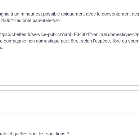
mpagnie à un mineur est possible uniquement avec le consentement de
2506">l'autorité parentale</a>.
ttps://cheffes.fr/service-public/?xml=F34904">animal domestique</a
 de compagnie non domestique peut être, selon l'espèce, libre ou soum
x.
le et quelles sont les sanctions ?