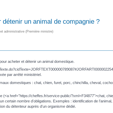
ur détenir un animal de compagnie ?
e et administrative (Première ministre)
 pour acheter et détenir un animal domestique.
ffichTexte.do?cidTexte=JORFTEXT000000789087#JORFARTI0000022545
ée par arrêté ministériel.
ux domestiques : chat, chien, furet, porc, chinchilla, cheval, cocho
 (<a href="https://cheffes.fr/service-public/?xml=F34877">chat, chien
certain nombre d'obligations. Exemples : identification de l’animal, 
ation du détenteur auprès d'un organisme dédié.