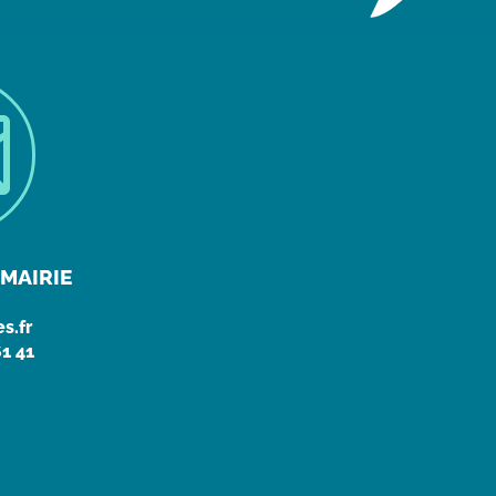

MAIRIE
s.fr
61 41