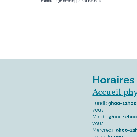
comarquage developpé par
baseo.io
Horaires
Accueil ph
Lundi :
9h00-12h00
vous
Mardi :
9h00-12h0
vous
Mercredi :
9h00-12
Jeudi :
Fermé