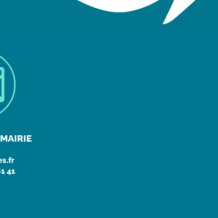

MAIRIE
s.fr
61 41