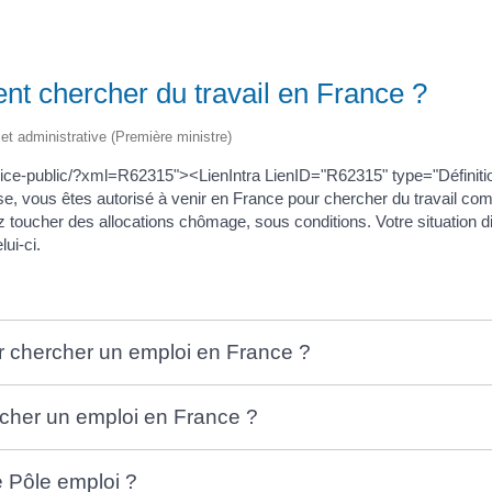
t chercher du travail en France ?
e et administrative (Première ministre)
ervice-public/?xml=R62315"><LienIntra LienID="R62315" type="Définit
isse, vous êtes autorisé à venir en France pour chercher du travail
oucher des allocations chômage, sous conditions. Votre situation dif
ui-ci.
ur chercher un emploi en France ?
rcher un emploi en France ?
 Pôle emploi ?