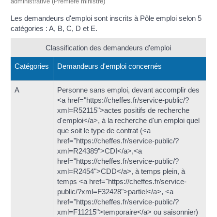
administrative (Première ministre)
Les demandeurs d'emploi sont inscrits à Pôle emploi selon 5
catégories : A, B, C, D et E.
Classification des demandeurs d'emploi
Catégories
Demandeurs d'emploi concernés
A
Personne sans emploi, devant accomplir des
<a href="https://cheffes.fr/service-public/?
xml=R52115">actes positifs de recherche
d'emploi</a>, à la recherche d'un emploi quel
que soit le type de contrat (<a
href="https://cheffes.fr/service-public/?
xml=R24389">CDI</a>,<a
href="https://cheffes.fr/service-public/?
xml=R2454">CDD</a>, à temps plein, à
temps <a href="https://cheffes.fr/service-
public/?xml=F32428">partiel</a>, <a
href="https://cheffes.fr/service-public/?
xml=F11215">temporaire</a> ou saisonnier)