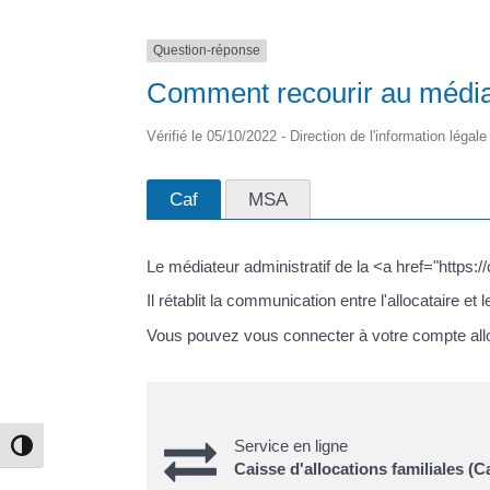
Question-réponse
Comment recourir au média
Vérifié le 05/10/2022 - Direction de l'information légal
Caf
MSA
Le médiateur administratif de la <a href="https:
Il rétablit la communication entre l'allocataire et 
Vous pouvez vous connecter à votre compte allo
Service en ligne
Passer en contraste élevé
Caisse d'allocations familiales (Ca