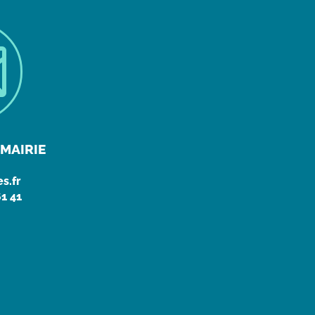

MAIRIE
s.fr
61 41