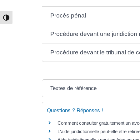
Procès pénal
Passer en contraste élevé
Procédure devant une juridiction 
Procédure devant le tribunal de
Textes de référence
Questions ? Réponses !
Comment consulter gratuitement un avo
L'aide juridictionnelle peut-elle être retiré
Aide juridictionnelle : peut-on faire un r