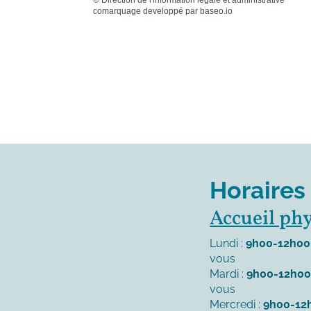
©
Direction de l'information légale et administrative
comarquage developpé par
baseo.io
Horaires
Accueil ph
Lundi :
9h00-12h00
vous
Mardi :
9h00-12h0
vous
Mercredi :
9h00-12