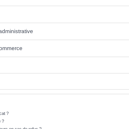
administrative
 commerce
cat ?
e ?
ecours en cas de refus ?