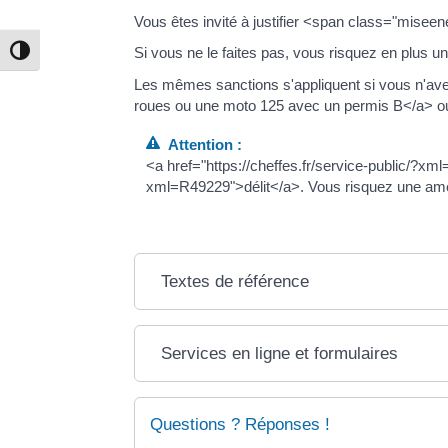
Vous êtes invité à justifier <span class="misee
Si vous ne le faites pas, vous risquez en plu
Passer en contraste élevé
Les mêmes sanctions s'appliquent si vous n'avez 
roues ou une moto 125 avec un permis B</a> ou 
Attention :
<a href="https://cheffes.fr/service-public/?xm
xml=R49229">délit</a>. Vous risquez une am
Textes de référence
Services en ligne et formulaires
Questions ? Réponses !