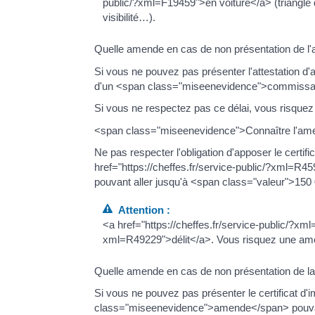
public/?xml=F19459">en voiture</a> (triangle 
visibilité…).
Quelle amende en cas de non présentation de l'a
Si vous ne pouvez pas présenter l'attestation 
d'un <span class="miseenevidence">commissar
Si vous ne respectez pas ce délai, vous risqu
<span class="miseenevidence">Connaître l'amende
Ne pas respecter l'obligation d'apposer le certi
href="https://cheffes.fr/service-public/?xml
pouvant aller jusqu'à <span class="valeur">150
Attention :
<a href="https://cheffes.fr/service-public/?xm
xml=R49229">délit</a>. Vous risquez une am
Quelle amende en cas de non présentation de la 
Si vous ne pouvez pas présenter le certificat d'
class="miseenevidence">amende</span> pouvant