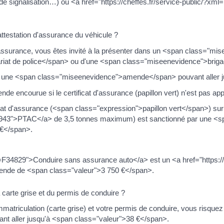
de signalisation…) ou <a href="https://cheffes.fr/service-public/?xm
ttestation d'assurance du véhicule ?
d'assurance, vous êtes invité à la présenter dans un <span class="mi
iat de police</span> ou d'une <span class="miseenevidence">brig
ez une <span class="miseenevidence">amende</span> pouvant aller 
 encourue si le certificat d'assurance (papillon vert) n'est pas ap
ficat d'assurance (<span class="expression">papillon vert</span>) su
=R45943">PTAC</a> de 3,5 tonnes maximum) est sanctionné par une
 €</span>.
l=F34829">Conduire sans assurance auto</a> est un <a href="https://c
ende de <span class="valeur">3 750 €</span>.
carte grise et du permis de conduire ?
immatriculation (carte grise) et votre permis de conduire, vous risqu
 aller jusqu'à <span class="valeur">38 €</span>.