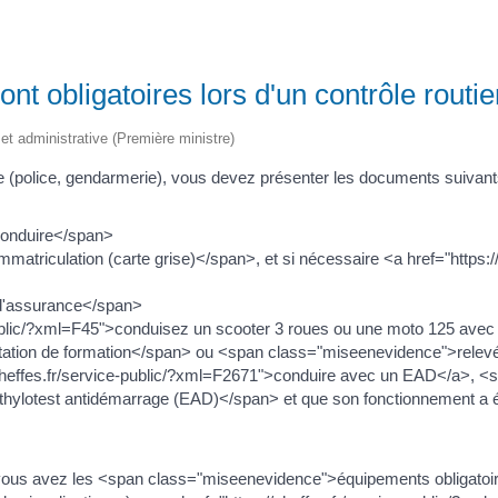
nt obligatoires lors d'un contrôle routie
e et administrative (Première ministre)
ordre (police, gendarmerie), vous devez présenter les documents sui
onduire</span>
matriculation (carte grise)</span>, et si nécessaire <a href="https:
d'assurance</span>
-public/?xml=F45">conduisez un scooter 3 roues ou une moto 125 ave
ation de formation</span> ou <span class="miseenevidence">relevé
s://cheffes.fr/service-public/?xml=F2671">conduire avec un EAD</a>
 éthylotest antidémarrage (EAD)</span> et que son fonctionnement a ét
si vous avez les <span class="miseenevidence">équipements obligatoir