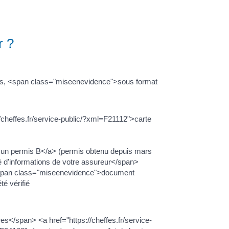
r ?
vants, <span class="miseenevidence">sous format
//cheffes.fr/service-public/?xml=F21112">carte
c un permis B</a> (permis obtenu depuis mars
 d'informations de votre assureur</span>
, <span class="miseenevidence">document
é vérifié
es</span> <a href="https://cheffes.fr/service-