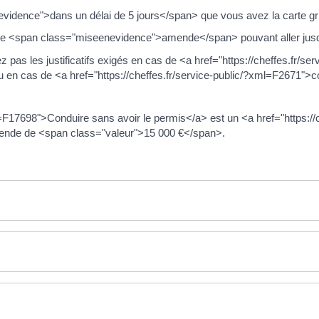
nevidence">dans un délai de 5 jours</span> que vous avez la carte gri
s une <span class="miseenevidence">amende</span> pouvant aller ju
pas les justificatifs exigés en cas de <a href="https://cheffes.fr/se
en cas de <a href="https://cheffes.fr/service-public/?xml=F2671">c
l=F17698">Conduire sans avoir le permis</a> est un <a href="https://c
ende de <span class="valeur">15 000 €</span>.