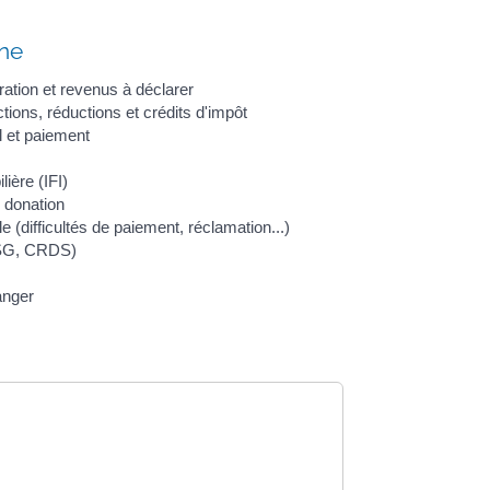
ane
ration et revenus à déclarer
tions, réductions et crédits d'impôt
l et paiement
ière (IFI)
 donation
ale (difficultés de paiement, réclamation...)
CSG, CRDS)
anger