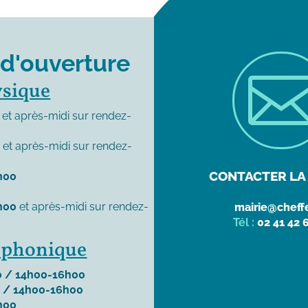
 d'ouverture
ysique
et après-midi sur rendez-
0
et après-midi sur rendez-
CONTACTER LA 
h00
h00
et après-midi sur rendez-
mairie@cheffe
Tél :
02 41 42 
léphonique
 / 14h00-16h00
 / 14h00-16h00
h00