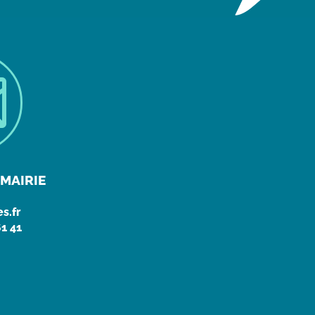

MAIRIE
s.fr
61 41