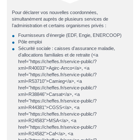
Pour déclarer vos nouvelles coordonnées,
simultanément auprès de plusieurs services de
l'administration et certains organismes privés :
Fournisseurs d'énergie (EDF, Engie, ENERCOOP)
Pôle emploi
Sécurité sociale : caisses d'assurance maladie,
d'allocations familiales et de retraite (<a
href="https://cheffes.fr/service-public/?
xml=R40033">Agirc-Arrco</a>, <a
href="https://cheffes.fr/service-public/?
xml=R53710">Camieg</a>, <a
href="https://cheffes.fr/service-public/?
xml=R38846">Carsat</a>, <a
href="https://cheffes.fr/service-public/?
xml=R44381">CGSS</a>, <a
href="https://cheffes.fr/service-public/?
xml=R24583">MSA</a>, <a
href="https://cheffes.fr/service-public/?
xml=R24582">Caf</a>, <a