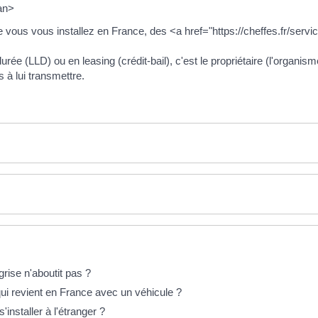
an>
e vous vous installez en France, des <a href="https://cheffes.fr/ser
rée (LLD) ou en leasing (crédit-bail), c'est le propriétaire (l'organis
 à lui transmettre.
rise n'aboutit pas ?
 qui revient en France avec un véhicule ?
installer à l'étranger ?