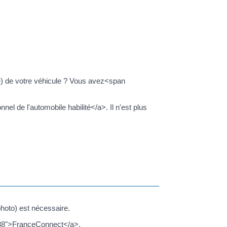
se) de votre véhicule ? Vous avez<span
el de l'automobile habilité</a>. Il n'est plus
photo) est nécessaire.
8788">FranceConnect</a>.