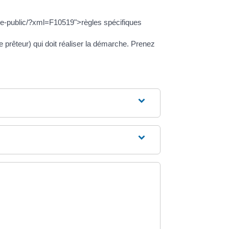
vice-public/?xml=F10519">règles spécifiques
me prêteur) qui doit réaliser la démarche. Prenez