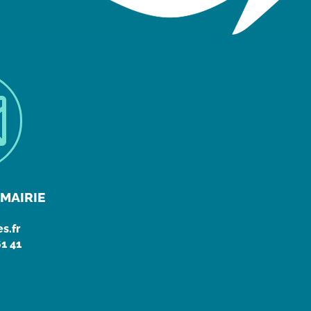

MAIRIE
s.fr
61 41