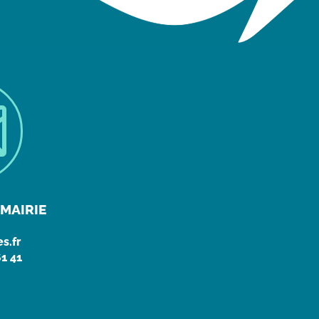

MAIRIE
s.fr
61 41